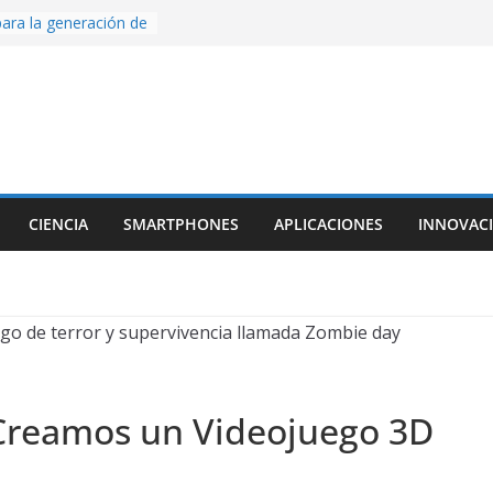
ara la generación de
rse AI
nture, un juego de
 hecho desde cero
os con Inteligencia
o CapCut IA
ada con Unity y
struimos una app
al escanear una
CIENCIA
SMARTPHONES
APLICACIONES
INNOVAC
ige la cámara:
ido cinematográfico
w
reamos un Videojuego 3D