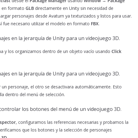
tfast
desde el
Package Manager
usando
Window → Package
s en formato
GLB
directamente en Unity sin necesidad de
cargar personajes desde Avaturn ya texturizados y listos para usar.
sí fue necesario utilizar el modelo en formato
FBX
.
a y los organizamos dentro de un objeto vacío usando
Click
ar un personaje, el otro se desactivara automáticamente. Esto
la dentro del menú de selección.
nspector
, configuramos las referencias necesarias y probamos la
erificamos que los botones y la selección de personajes
 3D
.