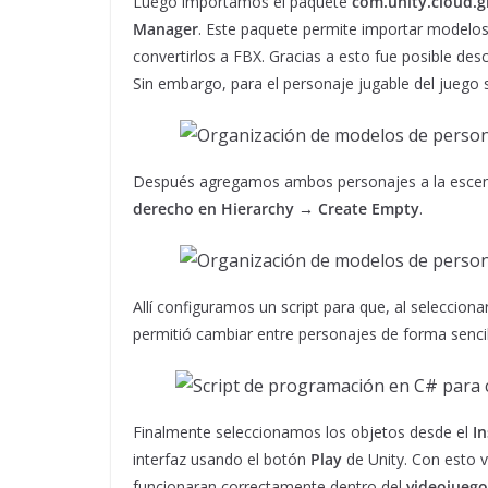
Luego importamos el paquete
com.unity.cloud.gl
Manager
. Este paquete permite importar modelo
convertirlos a FBX. Gracias a esto fue posible des
Sin embargo, para el personaje jugable del juego 
Después agregamos ambos personajes a la escen
derecho en Hierarchy → Create Empty
.
Allí configuramos un script para que, al seleccion
permitió cambiar entre personajes de forma sencil
Finalmente seleccionamos los objetos desde el
I
interfaz usando el botón
Play
de Unity. Con esto v
funcionaran correctamente dentro del
videojuego