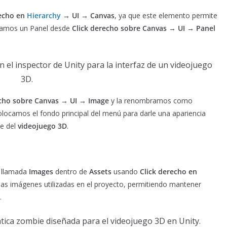
recho en
Hierarchy
→ UI → Canvas
, ya que este elemento permite
egamos un Panel desde
Click derecho sobre Canvas → UI → Panel
echo sobre Canvas → UI → Image
y la renombramos como
olocamos el fondo principal del menú para darle una apariencia
ie del
videojuego 3D
.
a llamada
Images
dentro de
Assets
usando
Click derecho en
 las imágenes utilizadas en el proyecto, permitiendo mantener
.