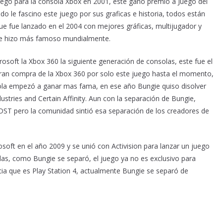
uego para la consola Xbox en 2001, este ganó premio a Juego del
o le fascino este juego por sus graficas e historia, todos están
que fue lanzado en el 2004 con mejores gráficas, multijugador y
o se hizo más famoso mundialmente.
osoft la Xbox 360 la siguiente generación de consolas, este fue el
ieran compra de la Xbox 360 por solo este juego hasta el momento,
sola empezó a ganar mas fama, en ese año Bungie quiso disolver
stries and Certain Affinity. Aun con la separación de Bungie,
T pero la comunidad sintió esa separación de los creadores de
oft en el año 2009 y se unió con Activision para lanzar un juego
las, como Bungie se separó, el juego ya no es exclusivo para
cia que es Play Station 4, actualmente Bungie se separó de