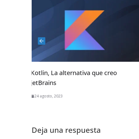
ARKit: Una manera 
observar y percibir 
23 mayo, 2023
nativa que creo
Deja una respuesta