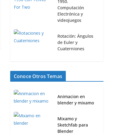
1950.
Computación
Electrónica y
ión SWIFT
Apple I, La marca de un visi
videojuegos
 usarse?
30 agosto, 2022
0
Rotación: Ángulos
de Euler y
Cuaterniones
Conoce Otros Temas
Animacion en
blender y mixamo
Mixamo y
Sketchfab para
Blender