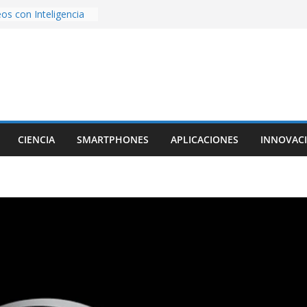
os con Inteligencia
o CapCut IA
ada con Unity y
struimos una app
al escanear una
ige la cámara:
ido cinematográfico
w
ara la generación de
CIENCIA
SMARTPHONES
APLICACIONES
INNOVAC
rse AI
nture, un juego de
 hecho desde cero