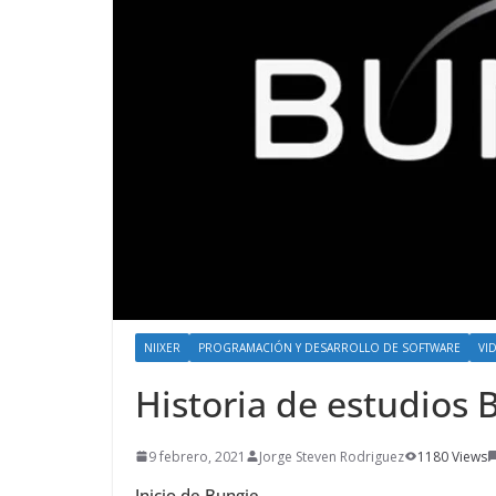
NIIXER
PROGRAMACIÓN Y DESARROLLO DE SOFTWARE
VI
Historia de estudios 
9 febrero, 2021
Jorge Steven Rodriguez
1180 Views
Inicio de Bungie