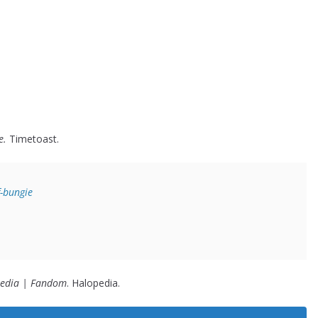
e.
Timetoast.
f-bungie
pedia | Fandom
. Halopedia.