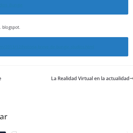
udios_Bungie
. blogspot.
om/2013/12/historia-breve-de-bungie-studios.html
e
La Realidad Virtual en la actualidad
ar