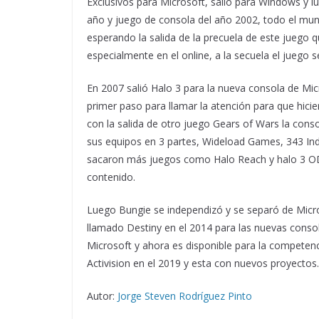
Exclusivos para Microsoft, salió para Windows y l
año y juego de consola del año 2002, todo el mund
esperando la salida de la precuela de este juego 
especialmente en el online, a la secuela el jueg
En 2007 salió Halo 3 para la nueva consola de Micr
primer paso para llamar la atención para que hic
con la salida de otro juego Gears of Wars la con
sus equipos en 3 partes, Wideload Games, 343 Indu
sacaron más juegos como Halo Reach y halo 3 ODS
contenido.
Luego Bungie se independizó y se separó de Micros
llamado Destiny en el 2014 para las nuevas conso
Microsoft y ahora es disponible para la competen
Activision en el 2019 y esta con nuevos proyectos.
Autor:
Jorge Steven Rodríguez Pinto