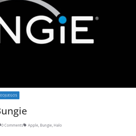
DEOJUEGOS
Bungie
0 Comments
Apple
,
Bungie
,
Halo