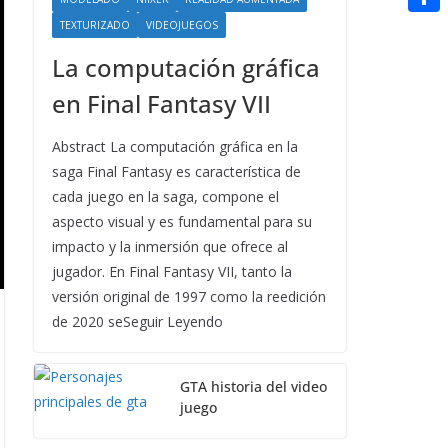
t
n
a
g
e
e
C
TEXTURIZADO
VIDEOJUEGOS
e
i
e
d
r
o
La computación gráfica
r
l
r
d
m
en Final Fantasy VII
e
i
p
s
Abstract La computación gráfica en la
t
a
t
saga Final Fantasy es característica de
r
cada juego en la saga, compone el
t
aspecto visual y es fundamental para su
impacto y la inmersión que ofrece al
i
jugador. En Final Fantasy VII, tanto la
r
versión original de 1997 como la reedición
de 2020 seSeguir Leyendo
GTA historia del video
juego