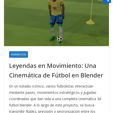
t
n
a
g
e
e
C
e
i
e
d
r
o
r
l
r
d
m
e
i
p
s
t
a
t
r
t
ANIMACIÓN
i
Leyendas en Movimiento: Una
r
Cinemática de Fútbol en Blender
En un estadio icónico, varios futbolistas interactúan
mediante pases, movimientos estratégicos y jugadas
coordinadas que dan vida a una completa cinematica 3d
futbol blender. A lo largo de este proyecto, se busca
transmitir fluidez, precisión y sincronización entre los