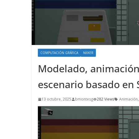
COMPUTACIÓN GRÁFICA
NIIXER
Modelado, animación
escenario basado en 
13 octubre, 2025
bmontesg
282 Views
Animación