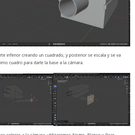
te inferior creando un cuadrado, y posterior se escala y se va
ltimo cuadro para darle la base a la cámara.
los colores a la cámara, utilizaremos Negro, Blanco y Rojo.