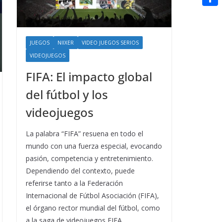
t
n
a
g
e
e
C
e
i
e
d
r
o
r
l
r
d
JUEGOS
NIIXER
VIDEO JUEGOS SERIOS
m
e
VIDEOJUEGOS
i
p
s
t
FIFA: El impacto global
a
t
del fútbol y los
r
t
videojuegos
i
La palabra “FIFA” resuena en todo el
r
mundo con una fuerza especial, evocando
pasión, competencia y entretenimiento.
Dependiendo del contexto, puede
referirse tanto a la Federación
Internacional de Fútbol Asociación (FIFA),
el órgano rector mundial del fútbol, como
a la saga de videojuegos FIFA