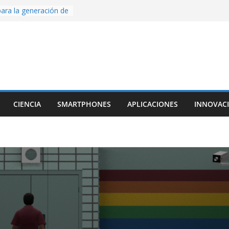
ara la generación de
rse AI
nture, un juego de
 hecho desde cero
os con Inteligencia
o CapCut IA
ada con Unity y
struimos una app
al escanear una
CIENCIA
SMARTPHONES
APLICACIONES
INNOVAC
ige la cámara:
ido cinematográfico
w