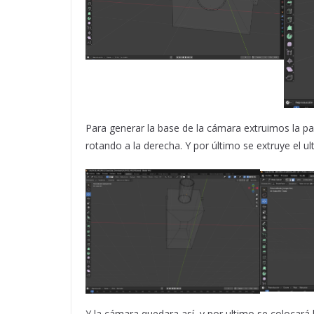
Para generar la base de la cámara extruimos la par
rotando a la derecha. Y por último se extruye el u
Y la cámara quedara así, y por ultimo se colocará 