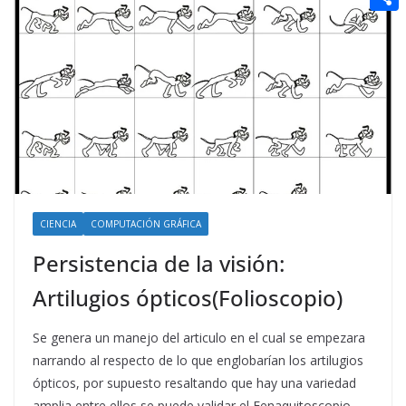
t
n
a
g
e
e
C
e
i
e
d
r
o
r
l
r
d
m
e
i
p
s
t
a
t
r
t
CIENCIA
COMPUTACIÓN GRÁFICA
i
r
Persistencia de la visión:
Artilugios ópticos(Folioscopio)
Se genera un manejo del articulo en el cual se empezara
narrando al respecto de lo que englobarían los artilugios
ópticos, por supuesto resaltando que hay una variedad
amplia entre ellos se puede validar el Fenaquitoscopio,