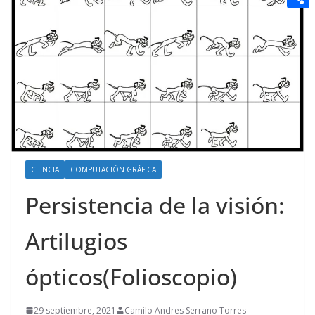
t
n
a
g
e
e
C
e
i
e
d
r
o
r
l
r
d
m
e
i
p
s
t
a
t
r
t
CIENCIA
COMPUTACIÓN GRÁFICA
i
Persistencia de la visión:
r
Artilugios
ópticos(Folioscopio)
29 septiembre, 2021
Camilo Andres Serrano Torres