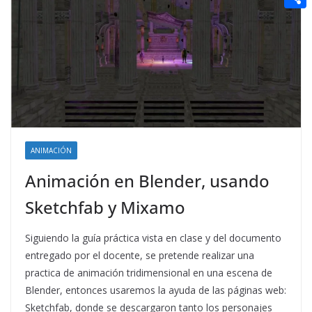
t
n
a
g
e
e
C
e
i
e
d
r
o
r
l
r
d
m
e
i
p
s
t
a
t
r
t
ANIMACIÓN
i
Animación en Blender, usando
r
Sketchfab y Mixamo
Siguiendo la guía práctica vista en clase y del documento
entregado por el docente, se pretende realizar una
practica de animación tridimensional en una escena de
Blender, entonces usaremos la ayuda de las páginas web:
Sketchfab, donde se descargaron tanto los personajes