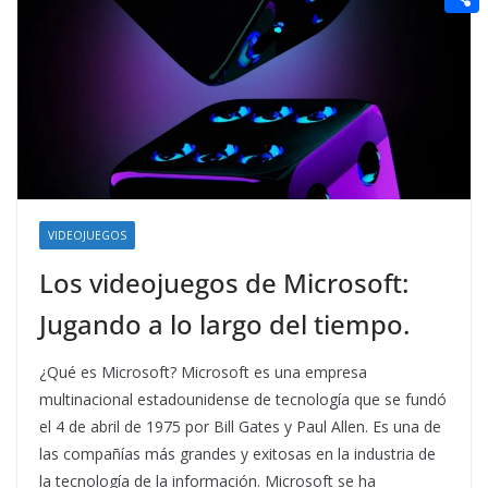
t
n
a
g
e
e
C
e
i
e
d
r
o
r
l
r
d
m
e
i
p
s
t
a
t
r
t
VIDEOJUEGOS
i
Los videojuegos de Microsoft:
r
Jugando a lo largo del tiempo.
¿Qué es Microsoft? Microsoft es una empresa
multinacional estadounidense de tecnología que se fundó
el 4 de abril de 1975 por Bill Gates y Paul Allen. Es una de
las compañías más grandes y exitosas en la industria de
la tecnología de la información. Microsoft se ha