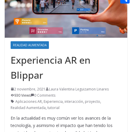
t
n
a
g
e
e
C
e
i
e
d
r
o
r
l
r
d
m
e
i
p
s
t
a
REALIDAD AUMENTADA
t
r
Experiencia AR en
t
Blippar
i
r
2 noviembre, 2021
Laura Valentina Leguizamon Linares
930 Views
0 Comments
Aplicaciones AR
,
Experiencia
,
interacción
,
proyecto
,
Realidad Aumentada
,
tutorial
En la actualidad es muy común ver los avances de la
tecnología, y asimismo el impacto que han tenido los