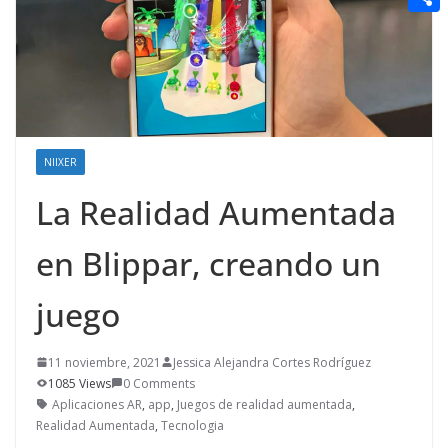
t
n
a
g
e
e
C
e
i
e
d
r
o
r
l
r
d
m
e
i
p
s
t
a
t
NIIXER
r
La Realidad Aumentada
t
i
en Blippar, creando un
r
juego
11 noviembre, 2021
Jessica Alejandra Cortes Rodríguez
1085 Views
0 Comments
Aplicaciones AR
,
app
,
Juegos de realidad aumentada
,
Realidad Aumentada
,
Tecnologia