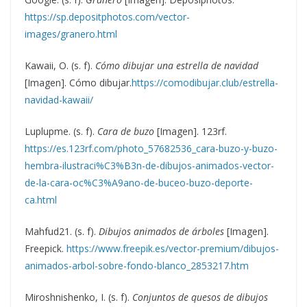
https://sp.depositphotos.com/vector-
images/granero.html
Kawaii, O. (s. f).
Cómo dibujar una estrella de navidad
[Imagen]. Cómo dibujar.
https://comodibujar.club/estrella-
navidad-kawaii/
Luplupme. (s. f).
Cara de buzo
[Imagen]. 123rf.
https://es.123rf.com/photo_57682536_cara-buzo-y-buzo-
hembra-ilustraci%C3%B3n-de-dibujos-animados-vector-
de-la-cara-oc%C3%A9ano-de-buceo-buzo-deporte-
ca.html
Mahfud21. (s. f).
Dibujos animados de árboles
[Imagen].
Freepick.
https://www.freepik.es/vector-premium/dibujos-
animados-arbol-sobre-fondo-blanco_2853217.htm
Miroshnishenko, I. (s. f).
Conjuntos de quesos de dibujos