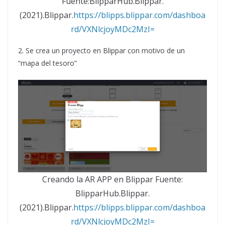
Fuente:BlipparHub.Blippar.
(2021).Blippar.
https://blipps.blippar.com/dashboa
rd/VXNlcjoyMDc2MzI=
2. Se crea un proyecto en Blippar con motivo de un
“mapa del tesoro”
Creando la AR APP en Blippar Fuente:
BlipparHub.Blippar.
(2021).Blippar.
https://blipps.blippar.com/dashboa
rd/VXNlcjoyMDc2MzI=