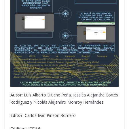
Autor:
Luis Alberto Diuche Peña, Jessica Alejandra Cortés
Rodríguez y Nicolás Alejandro Monroy Hernández
Editor:
Carlos Ivan Pinzón Romero
Código:
UCRV 6