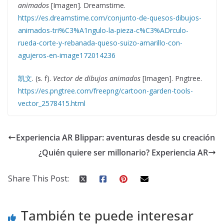
animados
[Imagen]. Dreamstime.
https://es.dreamstime.com/conjunto-de-quesos-dibujos-
animados-tri%C3%A1ngulo-la-pieza-c%C3%ADrculo-
rueda-corte-y-rebanada-queso-suizo-amarillo-con-
agujeros-en-image172014236
凯文
. (s. f).
Vector de dibujos animados
[Imagen]. Pngtree.
https://es.pngtree.com/freepng/cartoon-garden-tools-
vector_2578415.html
Experiencia AR Blippar: aventuras desde su creación
¿Quién quiere ser millonario? Experiencia AR
Share This Post:
También te puede interesar