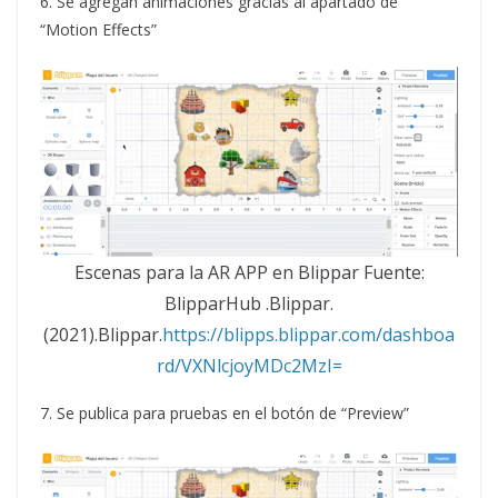
6. Se agregan animaciones gracias al apartado de
“Motion Effects”
Escenas para la AR APP en Blippar Fuente:
BlipparHub .Blippar.
(2021).Blippar.
https://blipps.blippar.com/dashboa
rd/VXNlcjoyMDc2MzI=
7. Se publica para pruebas en el botón de “Preview”