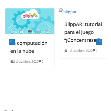
BlippAR: tutorial
para el juego
“¡Concentrese!”
La computación
en la nube
1 diciembre, 2020
0
2 diciembre, 2020
0