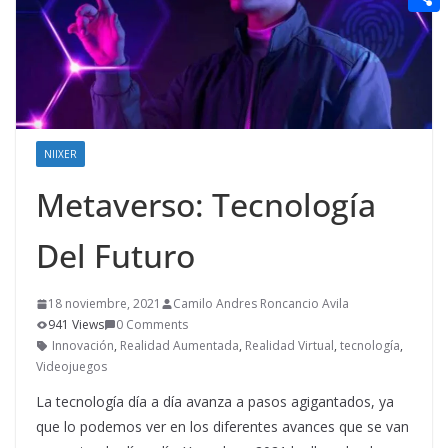
t
n
a
g
e
e
C
e
i
e
d
r
o
r
l
r
d
m
e
i
p
s
t
a
NIIXER
t
r
Metaverso: Tecnología
t
Del Futuro
i
r
18 noviembre, 2021
Camilo Andres Roncancio Avila
941 Views
0 Comments
Innovación
,
Realidad Aumentada
,
Realidad Virtual
,
tecnología
,
Videojuegos
La tecnología día a día avanza a pasos agigantados, ya
que lo podemos ver en los diferentes avances que se van