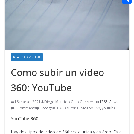
t
n
a
g
e
e
C
e
i
e
d
r
o
r
l
r
d
m
e
i
p
s
t
a
t
r
REALIDAD VIRTUAL
t
Como subir un video
i
360: YouTube
r
16 marzo, 2021
Diego Mauricio Guio Guerrero
1365 Views
0 Comments
Fotografia 360
,
tutorial
,
videos 360
,
youtube
YouTube 360
Hay dos tipos de video de 360: vista única y estéreo. Este