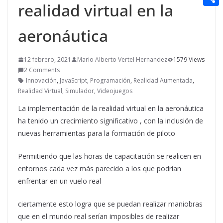
t
realidad virtual en la
n
a
g
e
e
C
e
i
e
d
r
o
aeronáutica
r
l
r
d
m
e
i
12 febrero, 2021
Mario Alberto Vertel Hernandez
1579 Views
p
s
2 Comments
t
a
Innovación
,
JavaScript
,
Programación
,
Realidad Aumentada
,
t
Realidad Virtual
,
Simulador
,
Videojuegos
r
La implementación de la realidad virtual en la aeronáutica
t
ha tenido un crecimiento significativo , con la inclusión de
i
nuevas herramientas para la formación de piloto
r
Permitiendo que las horas de capacitación se realicen en
entornos cada vez más parecido a los que podrían
enfrentar en un vuelo real
ciertamente esto logra que se puedan realizar maniobras
que en el mundo real serían imposibles de realizar