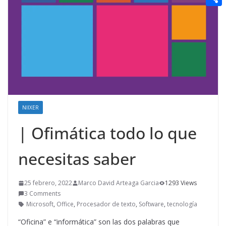
t
n
a
g
e
e
C
e
i
e
d
r
o
r
l
r
d
m
e
i
p
s
t
a
t
r
NIIXER
t
i
| Ofimática todo lo que
r
necesitas saber
25 febrero, 2022
Marco David Arteaga Garcia
1293 Views
3 Comments
Microsoft
,
Office
,
Procesador de texto
,
Software
,
tecnología
“Oficina” e “informática” son las dos palabras que