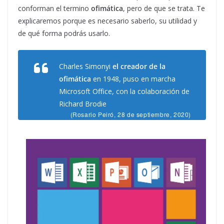
conforman el termino
ofimática
, pero de que se trata. Te
explicaremos porque es necesario saberlo, su utilidad y
de qué forma podrás usarlo.
Charles Simonyi
el creador de la
ofimática
en 1948, puso en marcha
Microsoft Office, con la colaboración de
Richard Brodie
(Rosario Peiró, 28 de septiembre, 2020)