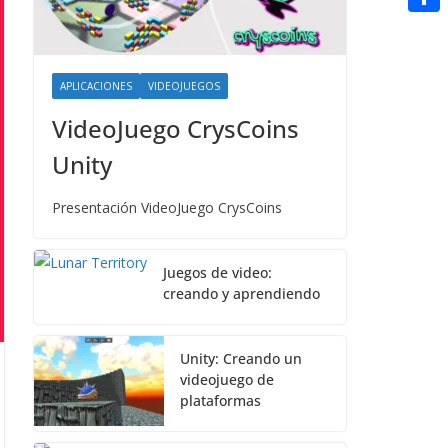
t
n
a
g
e
e
C
e
i
e
d
r
o
r
l
r
d
APLICACIONES
VIDEOJUEGOS
m
e
i
VideoJuego CrysCoins
p
s
t
a
Unity
t
r
Presentación VideoJuego CrysCoins
t
i
Juegos de video:
r
creando y aprendiendo
Unity: Creando un
videojuego de
plataformas