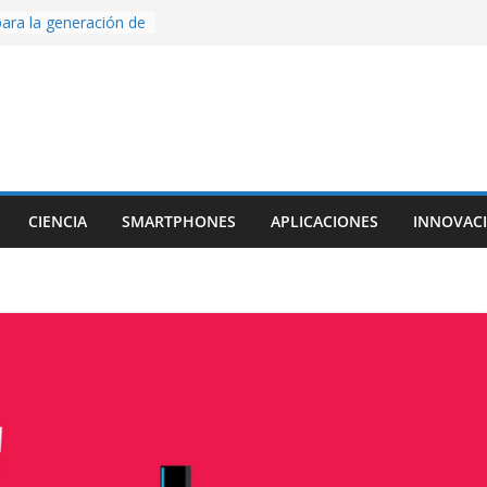
ara la generación de
rse AI
nture, un juego de
 hecho desde cero
os con Inteligencia
o CapCut IA
ada con Unity y
struimos una app
al escanear una
CIENCIA
SMARTPHONES
APLICACIONES
INNOVAC
ige la cámara:
ido cinematográfico
w