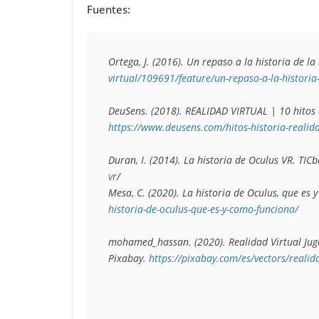
Fuentes:
Ortega, J. (2016). 
Un repaso a la historia de la
virtual/109691/feature/un-repaso-a-la-historia-
DeuSens. (2018). 
REALIDAD VIRTUAL | 10 hitos e
https://www.deusens.com/hitos-historia-realida
Duran, I. (2014). 
La historia de Oculus VR
. TICb
vr
/

Mesa, C. (2020). 
La historia de Oculus, que es 
historia-de-oculus-que-es-y-como-funciona/
mohamed_hassan. (2020). 
Realidad Virtual Ju
Pixabay. 
https://pixabay.com/es/vectors/reali