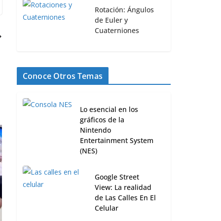
Rotación: Ángulos
de Euler y
Cuaterniones
Conoce Otros Temas
Lo esencial en los
gráficos de la
Nintendo
Entertainment System
(NES)
La RV en la cultura y recreación
Google Street
1 septiembre, 2021
1
View: La realidad
de Las Calles En El
Celular