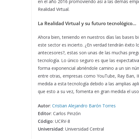
en el año 2016 promoviendo así a las demás empr
Realidad Virtual.
La Realidad Virtual y su futuro tecnológico…
Ahora bien, teniendo en nuestros días las bases bie
este sector es incierto. ¿En verdad tendrán éxito
antecesores?, estas son unas de las muchas pre
tecnología. Lo único seguro es que las expectativ
forma exponencial abriéndole camino a un sin núme
entre otras, empresas como YouTube, Ray Ban, I
medida a esta tecnología debido a las amplias apl
que esto a su vez, fomenta en gran medida el uso d
Autor
:
Cristian Alejandro Barón Torres
Editor
: Carlos Pinzón
Código
: UCRV-8
Universidad
: Universidad Central