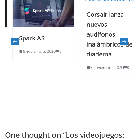
Corsair lanza
nuevos
audífonos
Spark AR
inalámbricos de
6 noviembre, 2020
0
diadema
3 noviembre, 2020
0
One thought on “
Los videojuegos: