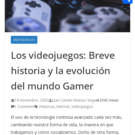
t
n
a
g
e
e
C
e
i
e
d
r
o
r
l
r
d
m
e
i
p
s
VIDEOJUEGOS
t
a
t
Los videojuegos: Breve
r
t
historia y la evolución
i
del mundo Gamer
r
19 noviembre, 2020
Juan Camilo Velasco Vega
3392 Views
1 Comment
Historias
,
Internet
,
Videojuegos
El uso de la tecnología continúa avanzado cada vez más,
cambiando nuestra forma de vida, la manera en que
trabajamos y cómo socializamos. Dicho de otra forma,