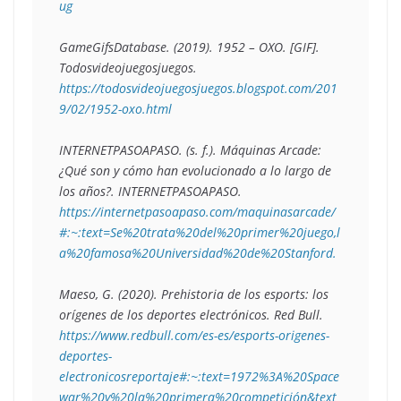
ug
GameGifsDatabase. (2019). 
1952 – OXO
. [GIF]. 
Todosvideojuegosjuegos. 
https://todosvideojuegosjuegos.blogspot.com/201
9/02/1952-oxo.html
INTERNETPASOAPASO. (s. f.). 
Máquinas Arcade: 
¿Qué son y cómo han evolucionado a lo largo de 
los años?
. INTERNETPASOAPASO. 
https://internetpasoapaso.com/maquinasarcade/
#:~:text=Se%20trata%20del%20primer%20juego,l
a%20famosa%20Universidad%20de%20Stanford.
Maeso, G. (2020). 
Prehistoria de los esports: los 
orígenes de los deportes electrónicos
. Red Bull. 
https://www.redbull.com/es-es/esports-origenes-
deportes-
electronicosreportaje#:~:text=1972%3A%20Space
war%20y%20la%20primera%20competición&text