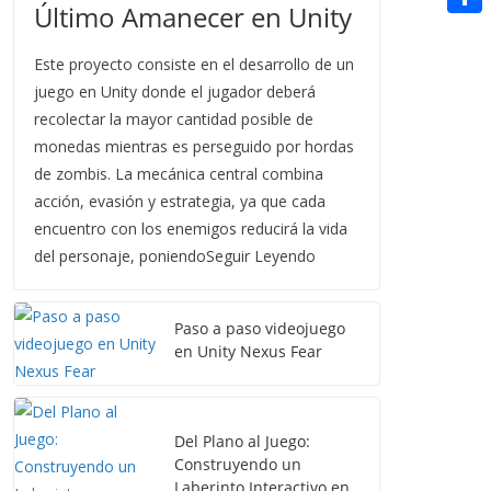
t
Último Amanecer en Unity
n
a
g
e
e
C
e
i
e
d
Este proyecto consiste en el desarrollo de un
r
o
r
l
r
d
juego en Unity donde el jugador deberá
m
e
recolectar la mayor cantidad posible de
i
p
s
monedas mientras es perseguido por hordas
t
a
de zombis. La mecánica central combina
t
acción, evasión y estrategia, ya que cada
r
encuentro con los enemigos reducirá la vida
t
del personaje, poniendoSeguir Leyendo
i
r
Paso a paso videojuego
en Unity Nexus Fear
Del Plano al Juego:
Construyendo un
Laberinto Interactivo en