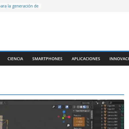
ara la generación de
rse AI
nture, un juego de
 hecho desde cero
os con Inteligencia
o CapCut IA
ada con Unity y
struimos una app
al escanear una
CIENCIA
SMARTPHONES
APLICACIONES
INNOVAC
ige la cámara:
ido cinematográfico
w