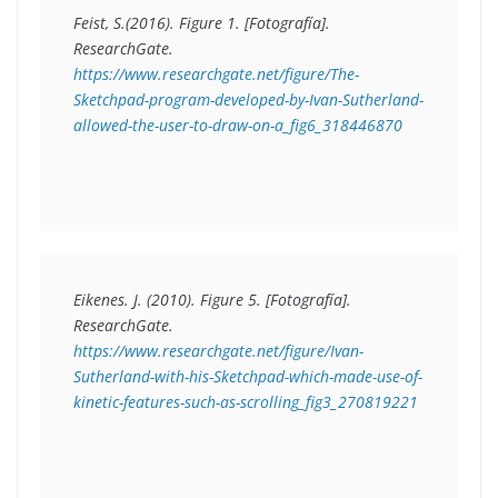
Feist, S.(2016).
 Figure 1.
 [Fotografía]. 
ResearchGate. 
https://www.researchgate.net/figure/The-
Sketchpad-program-developed-by-Ivan-Sutherland-
allowed-the-user-to-draw-on-a_fig6_318446870
Eikenes. J. (2010). 
Figure 5
. [Fotografía]. 
ResearchGate. 
https://www.researchgate.net/figure/Ivan-
Sutherland-with-his-Sketchpad-which-made-use-of-
kinetic-features-such-as-scrolling_fig3_270819221