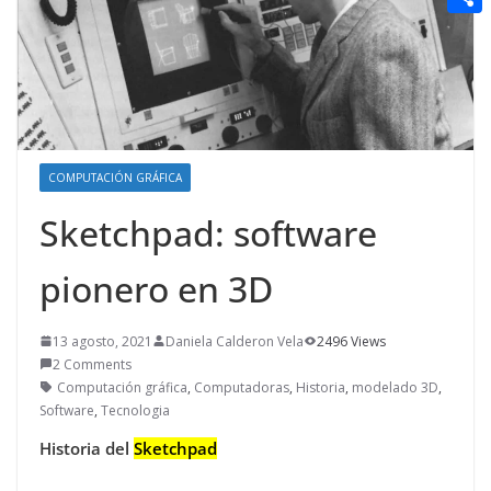
t
n
a
g
e
e
C
e
i
e
d
r
o
r
l
r
d
m
e
i
p
s
t
a
t
COMPUTACIÓN GRÁFICA
r
Sketchpad: software
t
i
pionero en 3D
r
13 agosto, 2021
Daniela Calderon Vela
2496 Views
2 Comments
Computación gráfica
,
Computadoras
,
Historia
,
modelado 3D
,
Software
,
Tecnologia
Historia del
Sketchpad