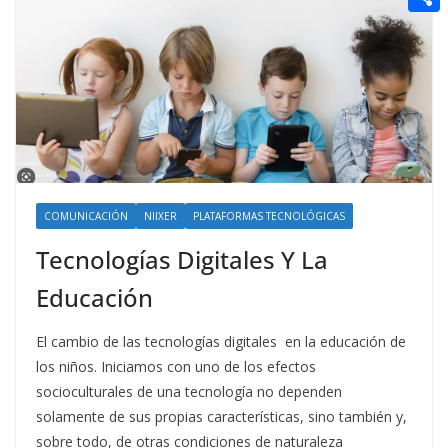
t
n
a
g
e
e
C
e
i
e
d
r
o
r
l
r
d
m
e
i
p
s
t
a
t
r
t
COMUNICACIÓN
NIIXER
PLATAFORMAS TECNOLÓGICAS
i
Tecnologías Digitales Y La
r
Educación
El cambio de las tecnologías digitales en la educación de
los niños. Iniciamos con uno de los efectos
socioculturales de una tecnología no dependen
solamente de sus propias características, sino también y,
sobre todo, de otras condiciones de naturaleza