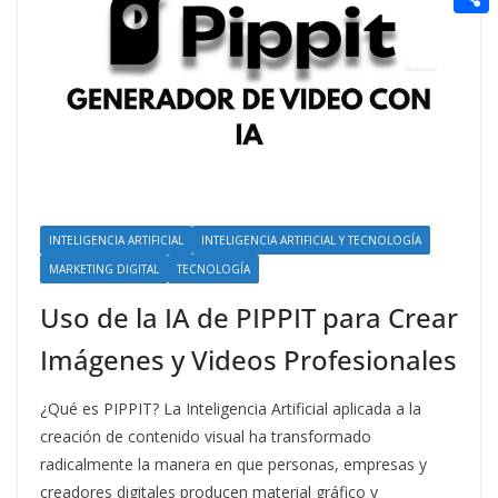
t
n
a
g
e
e
C
e
i
e
d
r
o
r
l
r
d
m
e
i
p
s
t
a
t
r
t
INTELIGENCIA ARTIFICIAL
INTELIGENCIA ARTIFICIAL Y TECNOLOGÍA
MARKETING DIGITAL
TECNOLOGÍA
i
Uso de la IA de PIPPIT para Crear
r
Imágenes y Videos Profesionales
¿Qué es PIPPIT? La Inteligencia Artificial aplicada a la
creación de contenido visual ha transformado
radicalmente la manera en que personas, empresas y
creadores digitales producen material gráfico y