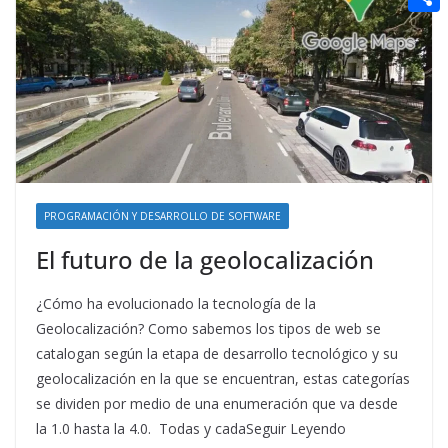
t
n
a
g
e
e
C
e
i
e
d
r
o
r
l
r
d
m
e
i
p
s
t
a
t
r
t
PROGRAMACIÓN Y DESARROLLO DE SOFTWARE
i
El futuro de la geolocalización
r
¿Cómo ha evolucionado la tecnología de la
Geolocalización? Como sabemos los tipos de web se
catalogan según la etapa de desarrollo tecnológico y su
geolocalización en la que se encuentran, estas categorías
se dividen por medio de una enumeración que va desde
la 1.0 hasta la 4.0. Todas y cadaSeguir Leyendo