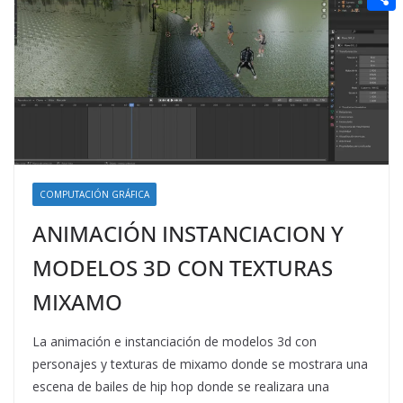
t
n
a
g
e
e
C
e
i
e
d
r
o
r
l
r
d
m
e
i
p
s
t
a
t
r
t
COMPUTACIÓN GRÁFICA
i
ANIMACIÓN INSTANCIACION Y
r
MODELOS 3D CON TEXTURAS
MIXAMO
La animación e instanciación de modelos 3d con
personajes y texturas de mixamo donde se mostrara una
escena de bailes de hip hop donde se realizara una