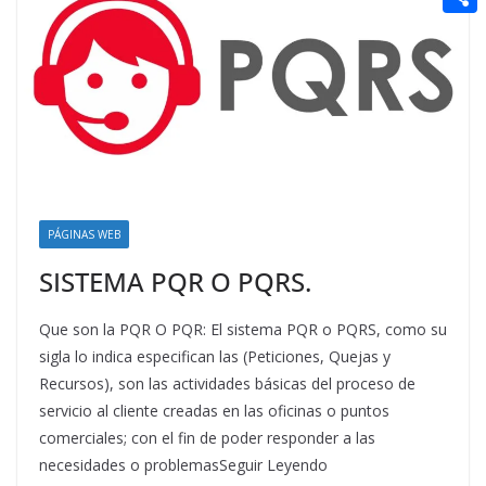
t
n
a
g
e
e
C
e
i
e
d
r
o
r
l
r
d
m
e
i
p
s
t
a
t
r
t
PÁGINAS WEB
i
SISTEMA PQR O PQRS.
r
Que son la PQR O PQR: El sistema PQR o PQRS, como su
sigla lo indica especifican las (Peticiones, Quejas y
Recursos), son las actividades básicas del proceso de
servicio al cliente creadas en las oficinas o puntos
comerciales; con el fin de poder responder a las
necesidades o problemasSeguir Leyendo