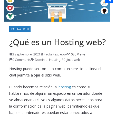
t
n
a
g
e
e
C
e
i
e
d
r
o
r
l
r
d
m
e
i
PÁGINAS WEB
p
s
t
¿Qué es un Hosting web?
a
t
r
3 septiembre, 2021
Paola Restrepo
1080 Views
t
0 Comments
Dominio
,
Hosting
,
Páginas web
i
Hosting puede ser tomado como un servicio en línea el
r
cual permite alojar el sitio web.
Cuando hacemos relación al
hosting
es como si
habláramos de alquilar un espacio en un servidor donde
se almacenan archivos y algunos datos necesarios para
la conformación de la página web, permitiéndoles qué
bajo sus ordenadores puedan estar conectados a