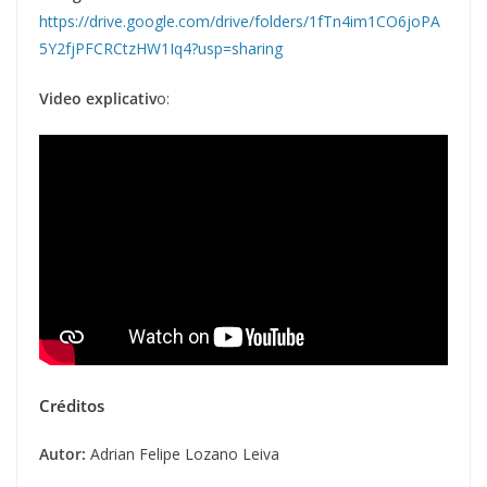
https://drive.google.com/drive/folders/1fTn4im1CO6joPA
5Y2fjPFCRCtzHW1Iq4?usp=sharing
Video explicativ
o:
Créditos
Autor:
Adrian Felipe Lozano Leiva