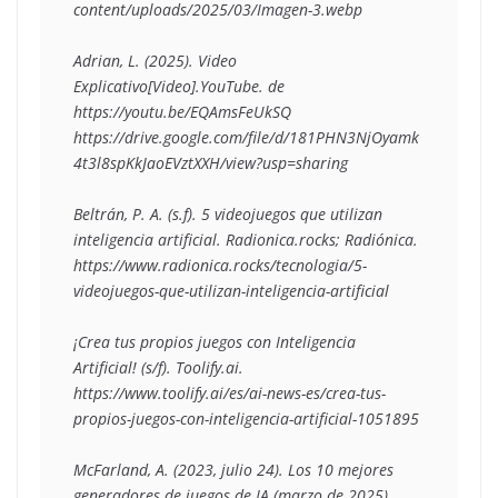
content/uploads/2025/03/Imagen-3.webp
Adrian, L. (2025). Video 
Explicativo[Video].YouTube. de 
https://youtu.be/EQAmsFeUkSQ
https://drive.google.com/file/d/181PHN3NjOyamk
4t3l8spKkJaoEVztXXH/view?usp=sharing
Beltrán, P. A. (s.f). 5 videojuegos que utilizan 
inteligencia artificial. Radionica.rocks; Radiónica. 
https://www.radionica.rocks/tecnologia/5-
videojuegos-que-utilizan-inteligencia-artificial
¡Crea tus propios juegos con Inteligencia 
Artificial! (s/f). Toolify.ai. 
https://www.toolify.ai/es/ai-news-es/crea-tus-
propios-juegos-con-inteligencia-artificial-1051895
McFarland, A. (2023, julio 24). Los 10 mejores 
generadores de juegos de IA (marzo de 2025). 