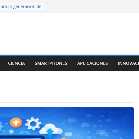
ara la generación de
rse AI
nture, un juego de
 hecho desde cero
os con Inteligencia
o CapCut IA
ada con Unity y
struimos una app
al escanear una
CIENCIA
SMARTPHONES
APLICACIONES
INNOVAC
ige la cámara:
ido cinematográfico
w