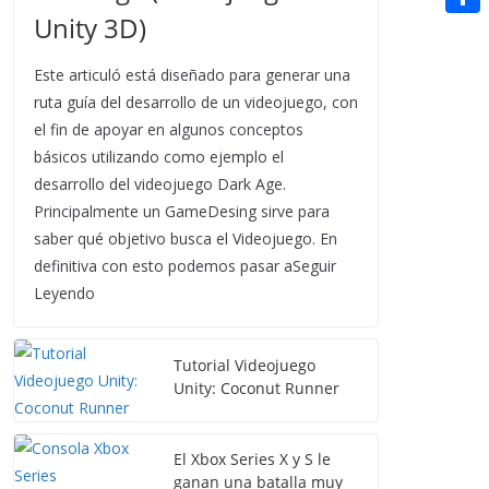
t
n
a
Unity 3D)
g
e
e
C
e
i
e
d
r
o
r
Este articuló está diseñado para generar una
l
r
d
m
ruta guía del desarrollo de un videojuego, con
e
i
el fin de apoyar en algunos conceptos
p
s
básicos utilizando como ejemplo el
t
a
t
desarrollo del videojuego Dark Age.
r
Principalmente un GameDesing sirve para
saber qué objetivo busca el Videojuego. En
t
definitiva con esto podemos pasar aSeguir
i
Leyendo
r
Tutorial Videojuego
Unity: Coconut Runner
El Xbox Series X y S le
ganan una batalla muy