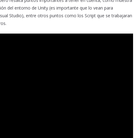
ero resalta puntos importantes a tener en cuenta, como muestra
ción del entorno de Unity (es importante que lo vean para
sual Studio), entre otros puntos como los Script que se trabajaran
ros.