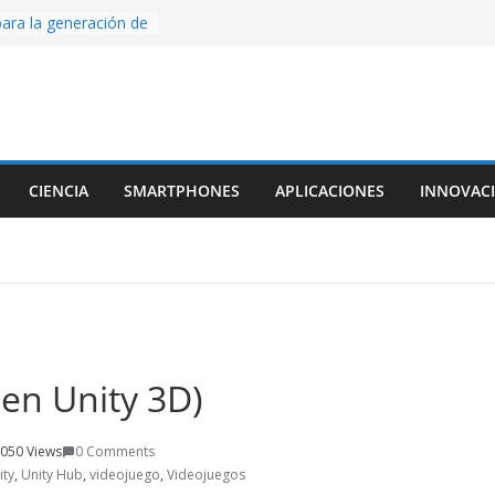
ara la generación de
rse AI
nture, un juego de
 hecho desde cero
os con Inteligencia
o CapCut IA
ada con Unity y
CIENCIA
SMARTPHONES
APLICACIONES
INNOVAC
struimos una app
al escanear una
ige la cámara:
ido cinematográfico
w
en Unity 3D)
050 Views
0 Comments
ity
,
Unity Hub
,
videojuego
,
Videojuegos