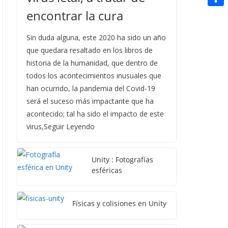
t
n
a
g
e
encontrar la cura
e
C
e
i
e
d
r
o
r
Sin duda alguna, este 2020 ha sido un año
l
r
d
m
que quedara resaltado en los libros de
e
i
p
historia de la humanidad, que dentro de
s
t
todos los acontecimientos inusuales que
a
t
han ocurrido, la pandemia del Covid-19
r
será el suceso más impactante que ha
t
acontecido; tal ha sido el impacto de este
virus,Seguir Leyendo
i
r
Unity : Fotografías
esféricas
Físicas y colisiones en Unity