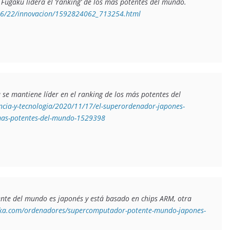
Fugaku lidera el ‘ranking’ de los más potentes del mundo
. 
0/06/22/innovacion/1592824062_713254.html
e mantiene líder en el ranking de los más potentes del 
encia-y-tecnologia/2020/11/17/el-superordenador-japones-
s-mas-potentes-del-mundo-1529398
te del mundo es japonés y está basado en chips ARM, otra 
aka.com/ordenadores/supercomputador-potente-mundo-japones-