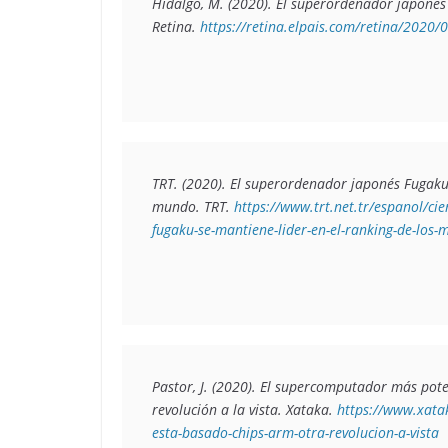
Hidalgo, M. (2020). 
El superordenador japonés 
Retina. 
https://retina.elpais.com/retina/202
TRT. (2020). 
El superordenador japonés Fugaku s
mundo
. TRT. 
https://www.trt.net.tr/espanol/ci
fugaku-se-mantiene-lider-en-el-ranking-de-lo
Pastor, J. (2020). 
El supercomputador más poten
revolución a la vista
. Xataka. 
https://www.xat
esta-basado-chips-arm-otra-revolucion-a-vista