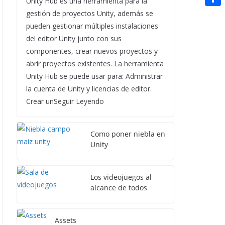
Unity Hub es una herramienta para la
t
n
a
g
e
gestión de proyectos Unity, además se
e
C
e
i
e
d
pueden gestionar múltiples instalaciones
r
o
r
l
del editor Unity junto con sus
r
d
m
e
componentes, crear nuevos proyectos y
i
p
abrir proyectos existentes. La herramienta
s
t
Unity Hub se puede usar para: Administrar
a
t
la cuenta de Unity y licencias de editor.
r
Crear unSeguir Leyendo
t
i
Como poner niebla en
r
Unity
Los videojuegos al
alcance de todos
Assets