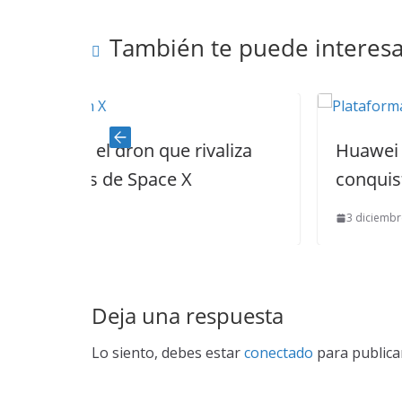
También te puede interesa
ue rivaliza
Huawei quiere convencer y
ce X
conquistar todo en el merc
3 diciembre, 2020
0
Deja una respuesta
Lo siento, debes estar
conectado
para publica