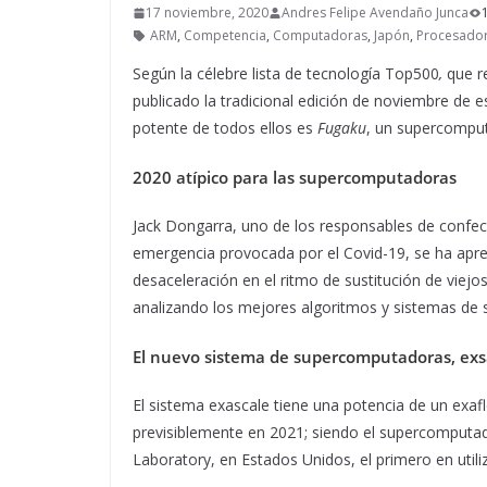
17 noviembre, 2020
Andres Felipe Avendaño Junca
ARM
,
Competencia
,
Computadoras
,
Japón
,
Procesado
Según la célebre lista de tecnología Top500
,
que r
publicado la tradicional edición de noviembre de es
potente de todos ellos es
Fugaku
, un supercompu
2020 atípico para las supercomputadoras
Jack Dongarra, uno de los responsables de confecci
emergencia provocada por el Covid-19, se ha aprec
desaceleración en el ritmo de sustitución de viej
analizando los mejores algoritmos y sistemas de s
El nuevo sistema de supercomputadoras, exs
El sistema exascale tiene una potencia de un exafl
previsiblemente en 2021; siendo el supercomputado
Laboratory, en Estados Unidos, el primero en util