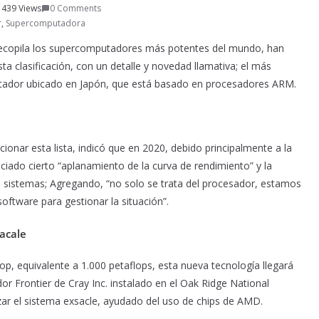
1439 Views
0 Comments
r
,
Supercomputadora
ecopila los supercomputadores más potentes del mundo, han
ta clasificación, con un detalle y novedad llamativa; el más
tador ubicado en Japón, que está basado en procesadores ARM.
onar esta lista, indicó que en 2020, debido principalmente a la
iado cierto “aplanamiento de la curva de rendimiento” y la
os sistemas; Agregando, “no solo se trata del procesador, estamos
oftware para gestionar la situación”.
acale
op, equivalente a 1.000 petaflops, esta nueva tecnología llegará
r Frontier de Cray Inc. instalado en el Oak Ridge National
izar el sistema exsacle, ayudado del uso de chips de AMD.