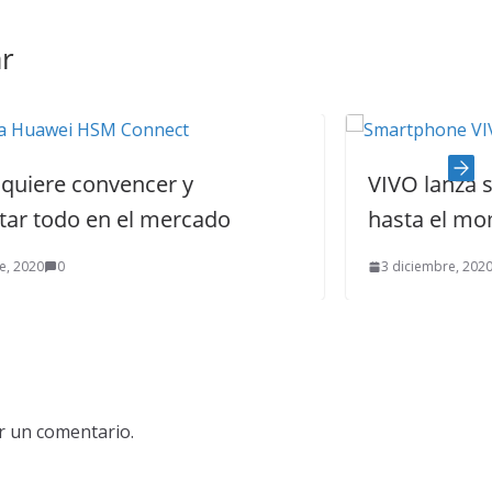
r
VIVO lanza su mejor gama medi
ado
hasta el momento
3 diciembre, 2020
0
r un comentario.