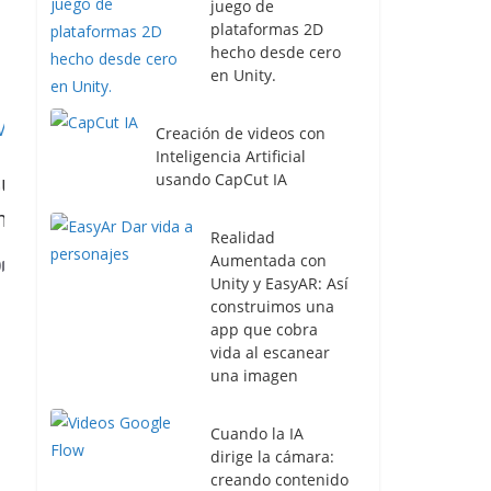
juego de
plataformas 2D
hecho desde cero
en Unity.
Creación de videos con
Inteligencia Artificial
a
Ethereum 2.0, el proyecto para
usando CapCut IA
superar al poderoso Bitcoin
Realidad
Aumentada con
3 diciembre, 2020
0
Unity y EasyAR: Así
construimos una
app que cobra
vida al escanear
una imagen
Cuando la IA
dirige la cámara:
creando contenido