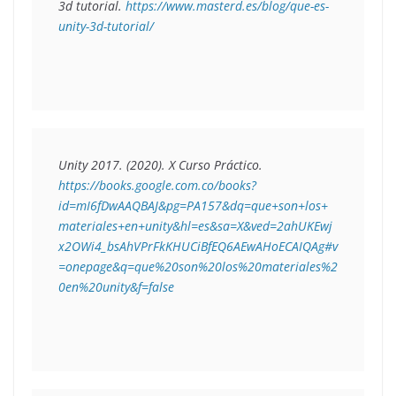
3d tutorial. 
https://www.masterd.es/blog/que-es-
unity-3d-tutorial/
Unity 2017. (2020). 
X Curso Práctico.
https://books.google.com.co/books?
id=mI6fDwAAQBAJ&pg=PA157&dq=que+son+los+
materiales+en+unity&hl=es&sa=X&ved=2ahUKEwj
x2OWi4_bsAhVPrFkKHUCiBfEQ6AEwAHoECAIQAg#v
=onepage&q=que%20son%20los%20materiales%2
0en%20unity&f=false