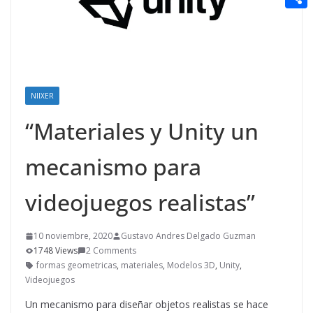
t
n
a
g
e
e
C
e
i
e
d
r
o
r
l
r
d
m
e
i
p
s
NIIXER
t
a
t
“Materiales y Unity un
r
t
mecanismo para
i
videojuegos realistas”
r
10 noviembre, 2020
Gustavo Andres Delgado Guzman
1748 Views
2 Comments
formas geometricas
,
materiales
,
Modelos 3D
,
Unity
,
Videojuegos
Un mecanismo para diseñar objetos realistas se hace