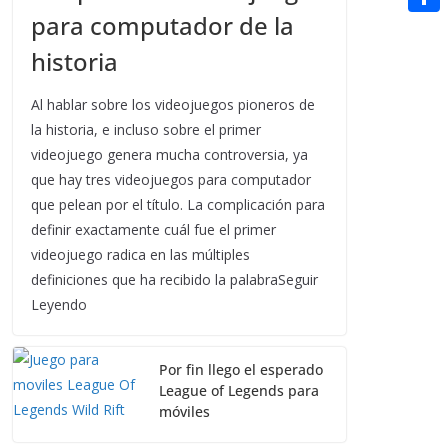
t
n
a
para computador de la
g
e
e
C
e
i
e
d
historia
r
o
r
l
r
d
m
e
Al hablar sobre los videojuegos pioneros de
i
p
la historia, e incluso sobre el primer
s
t
videojuego genera mucha controversia, ya
a
t
que hay tres videojuegos para computador
r
que pelean por el título. La complicación para
t
definir exactamente cuál fue el primer
i
videojuego radica en las múltiples
definiciones que ha recibido la palabraSeguir
r
Leyendo
Por fin llego el esperado
League of Legends para
móviles