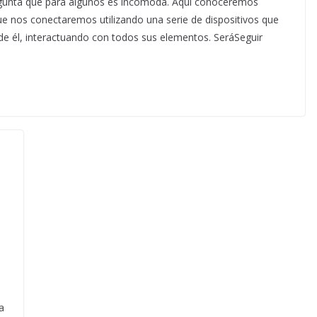
gunta que para algunos es incómoda. Aquí conoceremos
que nos conectaremos utilizando una serie de dispositivos que
e él, interactuando con todos sus elementos. SeráSeguir
a