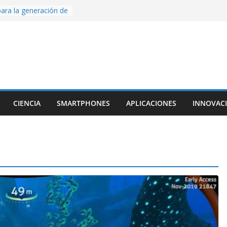
ara la generación de
rse AI
nture, un juego de
 hecho desde cero
os con Inteligencia
o CapCut IA
ada con Unity y
struimos una app
al escanear una
CIENCIA
SMARTPHONES
APLICACIONES
INNOVAC
ige la cámara:
ido cinematográfico
w