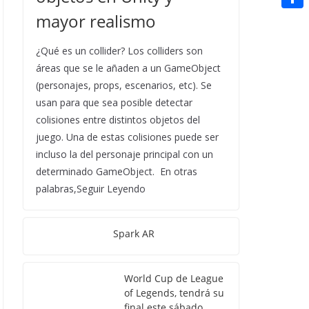
t
n
a
g
e
mayor realismo
e
C
e
i
e
d
r
o
r
¿Qué es un collider? Los colliders son
l
r
d
m
áreas que se le añaden a un GameObject
e
i
p
(personajes, props, escenarios, etc). Se
s
t
usan para que sea posible detectar
a
t
colisiones entre distintos objetos del
r
juego. Una de estas colisiones puede ser
t
incluso la del personaje principal con un
determinado GameObject. En otras
i
palabras,Seguir Leyendo
r
Spark AR
World Cup de League
of Legends, tendrá su
final este sábado