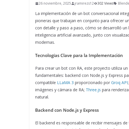
26 noviembre, 2025
jramirezs12
302 Views
Blend
La implementación de un bot conversacional inte
pioneras que trabajan en conjunto para ofrecer una 
con detalle y paso a paso, cómo se desarrolló un
inteligencia artificial avanzado, junto con visual
modernas.
Tecnologías Clave para la Implementación
Para crear un bot con RA, este proyecto utiliza u
fundamentales: backend con Node.js y Express par
compatible
LLaMA 3
proporcionado por
Groq API
imágenes y cámara de RA;
Three.js
para renderiza
natural.
Backend con Node.js y Express
El backend es responsable de recibir mensajes de 