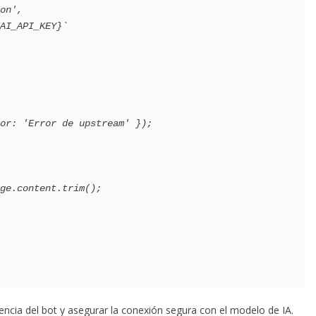
son',
ENAI_API_KEY}` 
rror: 'Error de upstream' });
age.content.trim();
encia del bot y asegurar la conexión segura con el modelo de IA.