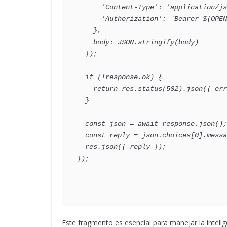
      'Content-Type': 'application/j
      'Authorization': `Bearer ${OP
    },
    body: JSON.stringify(body)
  });
  if (!response.ok) {
    return res.status(502).json({ e
  }
  const json = await response.json();
  const reply = json.choices[0].mess
  res.json({ reply });
});
Este fragmento es esencial para manejar la intelig