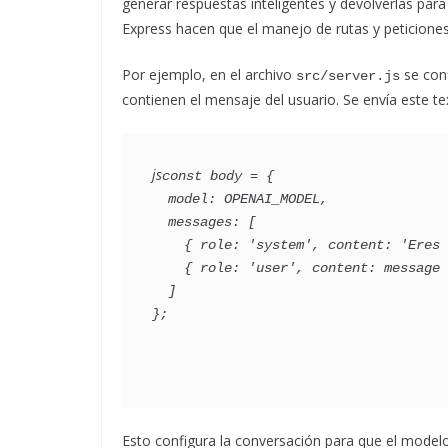
generar respuestas inteligentes y devolverlas para 
Express hacen que el manejo de rutas y peticiones 
Por ejemplo, en el archivo
se conf
src/server.js
contienen el mensaje del usuario. Se envía este t
js
const body = {

  model: OPENAI_MODEL,

  messages: [

    { role: 'system', content: 'Eres un bot cartoon amable y breve...' },

    { role: 'user', content: message }

  ]

Esto configura la conversación para que el model