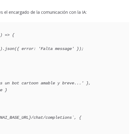
s el encargado de la comunicación con la IA:
) => {
0).json({ error: 'Falta message' });
'Eres un bot cartoon amable y breve...' },
ge }
ENAI_BASE_URL}/chat/completions`, {