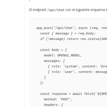
El endpoint
con el siguiente esquema e
/api/chat
app.post('/api/chat', async (req, res
  const { message } = req.body;
  if (!message) return res.status(40
  const body = {
    model: OPENAI_MODEL,
    messages: [
      { role: 'system', content: 
      { role: 'user', content: messa
    ]
  };
  const response = await fetch(`${OP
    method: 'POST',
    headers: { 