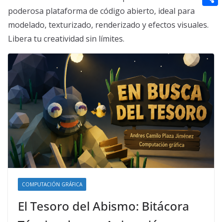
t
n
a
g
e
poderosa plataforma de código abierto, ideal para
e
C
e
i
modelado, texturizado, renderizado y efectos visuales.
e
d
r
o
r
l
Libera tu creatividad sin límites.
r
d
m
e
i
p
s
t
a
t
r
t
i
r
COMPUTACIÓN GRÁFICA
El Tesoro del Abismo: Bitácora