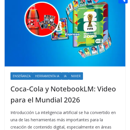
t
n
a
g
e
e
C
e
i
e
d
r
o
r
l
r
d
m
e
i
p
s
t
a
t
r
t
i
ENSEÑANZA
HERRAMIENTA IA
IA
NIIXER
r
Coca-Cola y NotebookLM: Video
para el Mundial 2026
Introducción La inteligencia artificial se ha convertido en
una de las herramientas más importantes para la
creación de contenido digital, especialmente en áreas