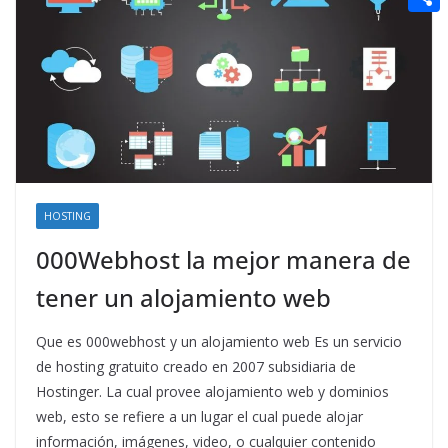
t
n
a
g
e
e
C
e
i
e
d
r
o
r
l
r
d
m
e
i
p
s
t
a
t
r
t
HOSTING
i
000Webhost la mejor manera de
r
tener un alojamiento web
Que es 000webhost y un alojamiento web Es un servicio
de hosting gratuito creado en 2007 subsidiaria de
Hostinger. La cual provee alojamiento web y dominios
web, esto se refiere a un lugar el cual puede alojar
información, imágenes, video, o cualquier contenido