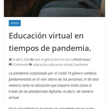
NIIXER
Educación virtual en
tiempos de pandemia.
19 abril, 2020
Hisle Angela Gutierrez Garcia
826 Views
0 Comments
educación
,
educacion virtual
,
Pandemia
La pandemia ocasionada por el Covid-19 género cambios
fundamentales en el vivir diario de las personas; el de esta
manera como la educación que imparte estas clases a
través de las plataformas digitales, es decir, de manera
virtual.
En la actualidad los hogares se convierten en las aulas