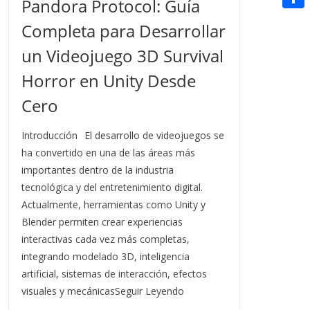
Pandora Protocol: Guía
t
n
a
g
e
e
C
e
Completa para Desarrollar
i
e
d
r
o
r
un Videojuego 3D Survival
l
r
d
m
e
Horror en Unity Desde
i
p
s
Cero
t
a
t
r
Introducción El desarrollo de videojuegos se
t
ha convertido en una de las áreas más
importantes dentro de la industria
i
tecnológica y del entretenimiento digital.
r
Actualmente, herramientas como Unity y
Blender permiten crear experiencias
interactivas cada vez más completas,
integrando modelado 3D, inteligencia
artificial, sistemas de interacción, efectos
visuales y mecánicasSeguir Leyendo