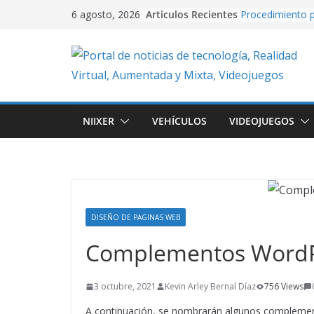
Skip
Articulos Recientes
Procedimiento p
6 agosto, 2026
to
video con PixVe
University Adve
content
plataformas 2D
en Unity.
Creación de vide
Artificial usand
Realidad Aument
NIIXER
VEHÍCULOS
VIDEOJUEGOS
EasyAR: Así con
que cobra vida 
imagen
Cuando la IA dir
creando conten
con Google Flo
DISEÑO DE PAGINAS WEB
Complementos WordP
3 octubre, 2021
Kevin Arley Bernal Díaz
756 Views
A continuación, se nombrarán algunos complement