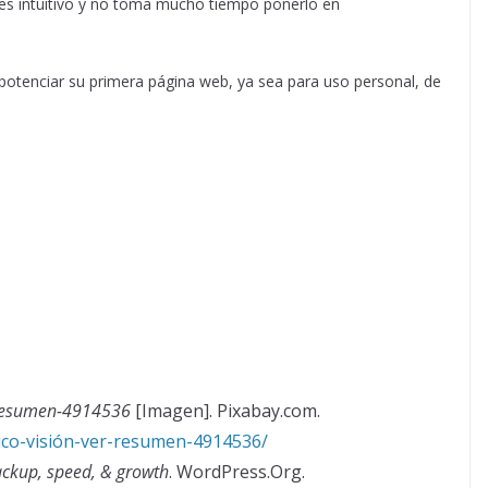
e es intuitivo y no toma mucho tiempo ponerlo en
otenciar su primera página web, ya sea para uso personal, de
r-resumen-4914536
[Imagen]. Pixabay.com.
tico-visión-ver-resumen-4914536/
ackup, speed, & growth
. WordPress.Org.