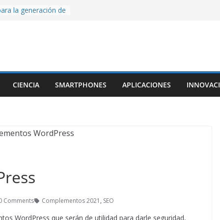
ara la generación de
rse AI
nture, un juego de
 hecho desde cero
os con Inteligencia
o CapCut IA
ada con Unity y
CIENCIA
SMARTPHONES
APLICACIONES
INNOVAC
struimos una app
al escanear una
ige la cámara:
ido cinematográfico
w
ress
0 Comments
Complementos 2021
,
SEO
os WordPress que serán de utilidad para darle seguridad,