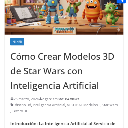
t
n
a
g
e
e
C
e
i
e
d
r
o
r
l
r
d
m
e
i
p
s
t
NIIXER
a
t
Cómo Crear Modelos 3D
r
t
de Star Wars con
i
r
Inteligencia Artificial
25 marzo, 2026
dgarciam8
184 Views
diseño 3d
,
Inteligencia Artificial
,
MESHY AI
,
Modelos 3
,
Star Wars
,
Text to 3D
Introducción: La Inteligencia Artificial al Servicio del