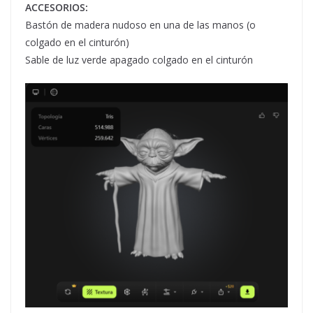
ACCESORIOS:
Bastón de madera nudoso en una de las manos (o
colgado en el cinturón)
Sable de luz verde apagado colgado en el cinturón