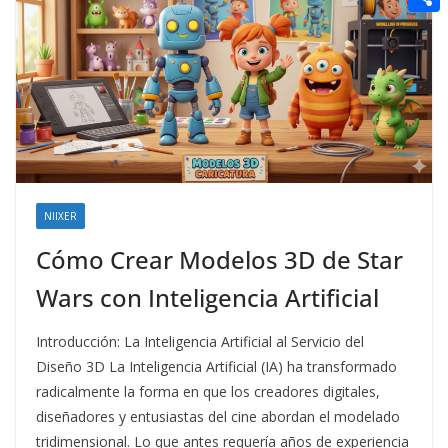
t
n
a
g
e
e
C
e
i
e
d
r
o
r
l
r
d
m
e
i
p
s
t
a
t
r
t
NIIXER
i
Cómo Crear Modelos 3D de Star
r
Wars con Inteligencia Artificial
Introducción: La Inteligencia Artificial al Servicio del
Diseño 3D La Inteligencia Artificial (IA) ha transformado
radicalmente la forma en que los creadores digitales,
diseñadores y entusiastas del cine abordan el modelado
tridimensional. Lo que antes requería años de experiencia