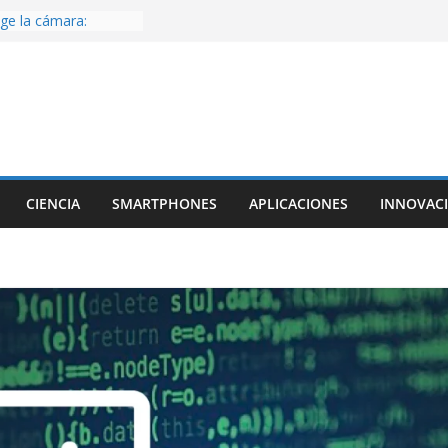
ige la cámara:
ido cinematográfico
w
ara la generación de
rse AI
nture, un juego de
 hecho desde cero
os con Inteligencia
o CapCut IA
CIENCIA
SMARTPHONES
APLICACIONES
INNOVAC
ada con Unity y
struimos una app
al escanear una