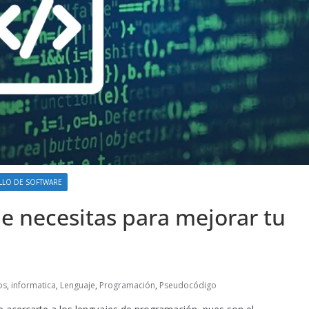
LLO DE SOFTWARE
e necesitas para mejorar tu
os
,
informatica
,
Lenguaje
,
Programación
,
Pseudocódigo