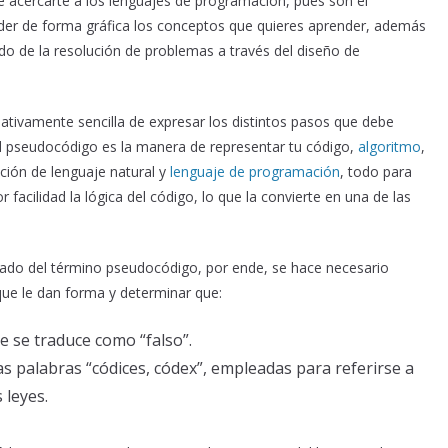
 acercarte a los lenguajes de programación, pues son el
nder de forma gráfica los conceptos que quieres aprender, además
de la resolución de problemas a través del diseño de
tivamente sencilla de expresar los distintos pasos que debe
el pseudocódigo es la manera de representar tu código,
algoritmo
,
ión de lenguaje natural y
lenguaje de programación
, todo para
ilidad la lógica del código, lo que la convierte en una de las
cado del término pseudocódigo, por ende, se hace necesario
 que le dan forma y determinar que:
e se traduce como “falso”.
 las palabras “códices, códex”, empleadas para referirse a
 leyes.