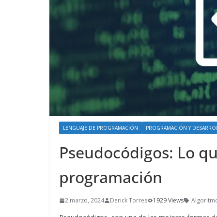
LENGUAJE DE PROGRAMACIÓN
PROGRAMACIÓN Y DESARRO
Pseudocódigos: Lo qu
programación
2 marzo, 2024
Derick Torres
1929 Views
Algoritm