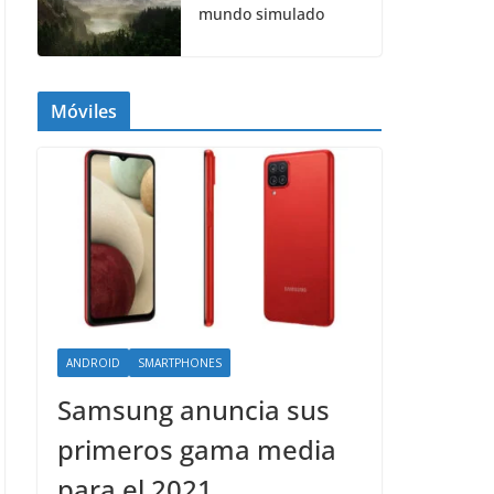
mundo simulado
Móviles
ANDROID
SMARTPHONES
Samsung anuncia sus
primeros gama media
para el 2021