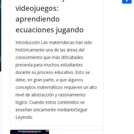
t
n
a
g
e
videojuegos:
e
C
e
i
e
d
aprendiendo
r
o
r
l
r
d
m
ecuaciones jugando
e
i
p
s
Introducción Las matemáticas han sido
t
a
t
históricamente una de las áreas del
r
conocimiento que más dificultades
presenta para muchos estudiantes
t
durante su proceso educativo. Esto se
i
debe, en gran parte, a que algunos
r
conceptos matemáticos requieren un alto
nivel de abstracción y razonamiento
lógico. Cuando estos contenidos se
enseñan únicamente medianteSeguir
Leyendo