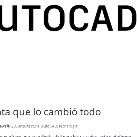
nta que lo cambió todo
iews
2D
,
arquitectura
,
AutoCAD
,
tecnología
e ofrece una gran flexibilidad para los usuarios, esta plataforma