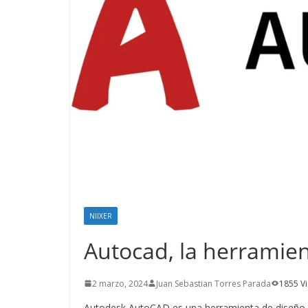
NIIXER
Autocad, la herramie
2 marzo, 2024
Juan Sebastian Torres Parada
1855 V
Autodesk AutoCAD es una herramienta de diseño qu