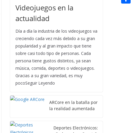
t
n
a
Videojuegos en la
g
e
e
C
e
i
e
d
actualidad
r
o
r
l
r
d
m
e
Día a día la industria de los videojuegos va
i
p
creciendo cada vez más debido a su gran
s
t
popularidad y al gran impacto que tiene
a
t
sobre casi todo tipo de personas. Cada
r
persona tiene gustos distintos, ya sean
t
música, comida, deportes o videojuegos.
i
Gracias a su gran variedad, es muy
pocoSeguir Leyendo
r
ARCore en la batalla por
la realidad aumentada
Deportes Electrónicos: