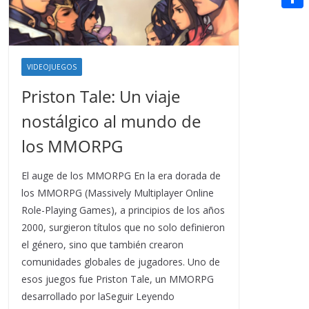
t
n
a
g
e
e
C
e
i
e
d
r
o
r
l
r
d
m
e
VIDEOJUEGOS
i
p
s
Priston Tale: Un viaje
t
a
t
nostálgico al mundo de
r
los MMORPG
t
i
El auge de los MMORPG En la era dorada de
los MMORPG (Massively Multiplayer Online
r
Role-Playing Games), a principios de los años
2000, surgieron títulos que no solo definieron
el género, sino que también crearon
comunidades globales de jugadores. Uno de
esos juegos fue Priston Tale, un MMORPG
desarrollado por laSeguir Leyendo