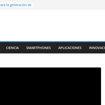
ara la generación de
rse AI
nture, un juego de
 hecho desde cero
os con Inteligencia
o CapCut IA
ada con Unity y
struimos una app
al escanear una
CIENCIA
SMARTPHONES
APLICACIONES
INNOVAC
ige la cámara:
ido cinematográfico
w