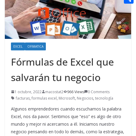
t
n
a
g
e
e
C
e
i
e
d
r
o
r
l
r
d
m
e
i
p
s
t
a
EXCEL
OFIMATICA
t
r
Fórmulas de Excel que
t
salvarán tu negocio
i
r
1 octubre, 2022
macostat2
966 Views
0 Comments
facturas
,
formulas excel
,
Microsoft
,
Negocios
,
tecnología
Algunos emprendedores cuando escuchamos la palabra
Excel, nos da pavor. Sentimos que “eso” es algo de otro
mundo y mejor ni acercarnos a él. Iniciamos nuestro
negocio pensando en todo lo demás, como la estrategia,