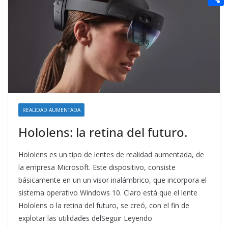
t
n
a
g
e
e
C
e
i
e
d
r
o
r
l
r
d
m
e
i
p
s
t
a
t
r
t
REALIDAD AUMENTADA
i
Hololens: la retina del futuro.
r
Hololens es un tipo de lentes de realidad aumentada, de
la empresa Microsoft. Este dispositivo, consiste
básicamente en un un visor inalámbrico, que incorpora el
sistema operativo Windows 10. Claro está que el lente
Hololens o la retina del futuro, se creó, con el fin de
explotar las utilidades delSeguir Leyendo