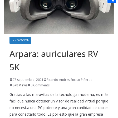
t
n
a
g
e
e
C
e
i
e
d
r
o
r
l
r
d
m
e
i
p
s
t
a
INNOVACIÓN
t
r
Arpara: auriculares RV
t
5K
i
r
27 septiembre, 2021
Ricardo Andres Enciso Piñeros
878 Views
0 Comments
Gracias a las maravillas de la tecnología moderna, es más
fácil que nunca obtener un visor de realidad virtual porque
no necesita una PC potente y una gran cantidad de cables
para conectarlo todo. Es por esto que la gran empresa