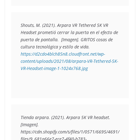
Shouts, M. (2021). Arpara VR Tethered 5K VR 
Headset prometió cerrar la puerta en el efecto de 
puerta de pantalla.  [Imagen]. 
GRITOS cosas de 
cultura tecnológica y estilo de vida.
https://d2cdo4blch85n8.cloudfront.net/wp-
content/uploads/2021/08/arpara-VR-Tethered-5K-
VR-Headset-image-1-1024x768.jpg
Tienda arpara. (2021). Arpara 5K VR headset. 
[Imagen]. 
https://cdn.shopify.com/s/files/1/0571/6695/4691/
files/9_681a66e7-ece7-4f40-b783-