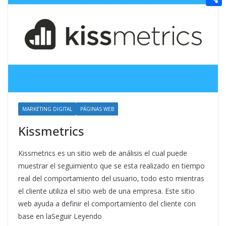
t
n
a
g
e
e
C
e
i
e
d
r
o
r
l
r
d
m
e
i
p
s
t
a
t
r
t
MARKETING DIGITAL
PÁGINAS WEB
i
Kissmetrics
r
Kissmetrics es un sitio web de análisis el cual puede
muestrar el seguimiento que se esta realizado en tiempo
real del comportamiento del usuario, todo esto mientras
el cliente utiliza el sitio web de una empresa. Este sitio
web ayuda a definir el comportamiento del cliente con
base en laSeguir Leyendo