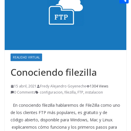
t
n
a
g
e
e
C
e
i
e
d
r
o
r
l
r
d
m
e
i
p
s
t
a
t
r
REALIDAD VIRTUAL
t
Conociendo filezilla
i
r
15 abril, 2021
Fredy Alejandro Goyeneche
1304 Views
0 Comments
configuracion
,
filezilla
,
FTP
,
instalacion
En conociendo filezilla hablaremos de FileZilla como uno
de los clientes FTP más populares, es gratuito y de
código abierto, disponible para Windows, Mac y Linux.
explicaremos cómo funciona y los primeros pasos para