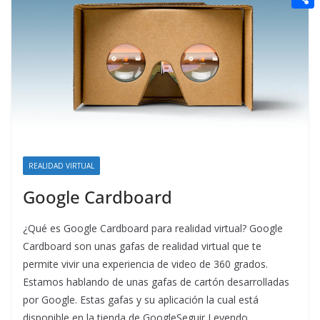
t
n
a
g
e
e
C
e
i
e
d
r
o
r
l
r
d
m
e
i
p
s
t
a
t
r
t
REALIDAD VIRTUAL
i
Google Cardboard
r
¿Qué es Google Cardboard para realidad virtual? Google
Cardboard son unas gafas de realidad virtual que te
permite vivir una experiencia de video de 360 grados.
Estamos hablando de unas gafas de cartón desarrolladas
por Google. Estas gafas y su aplicación la cual está
disponible en la tienda de GoogleSeguir Leyendo