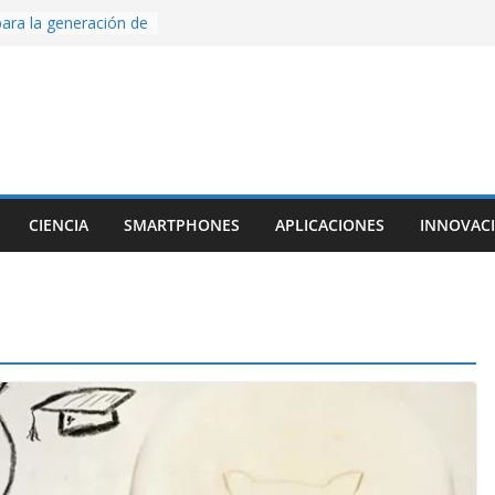
ara la generación de
rse AI
nture, un juego de
 hecho desde cero
os con Inteligencia
o CapCut IA
ada con Unity y
struimos una app
al escanear una
CIENCIA
SMARTPHONES
APLICACIONES
INNOVAC
ige la cámara:
ido cinematográfico
w