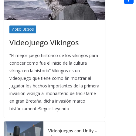
t
n
a
g
e
e
C
e
i
e
d
r
o
r
l
r
d
m
e
VIDEOJUEGOS
i
p
s
Videojuego Vikingos
t
a
t
“El mejor juego histórico de los vikingos para
r
conocer como fue el inicio de la cultura
t
vikinga en la historia” Vikingos es un
i
videojuego que tiene como fin mostrar al
r
jugador los hechos importantes de la primera
invasión vikinga al monasterio de lindisfarne
en gran Bretaña, dicha invasión marco
históricamenteSeguir Leyendo
Videojuegos con Unity –