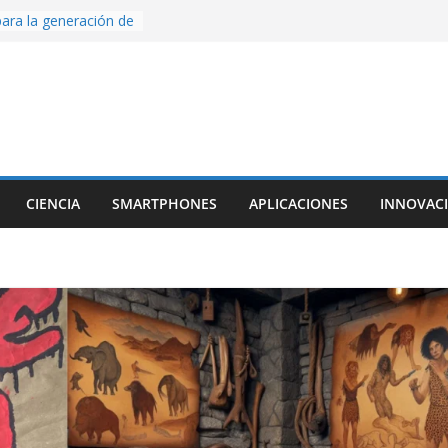
ara la generación de
rse AI
nture, un juego de
 hecho desde cero
os con Inteligencia
o CapCut IA
ada con Unity y
struimos una app
al escanear una
CIENCIA
SMARTPHONES
APLICACIONES
INNOVAC
ige la cámara:
ido cinematográfico
w