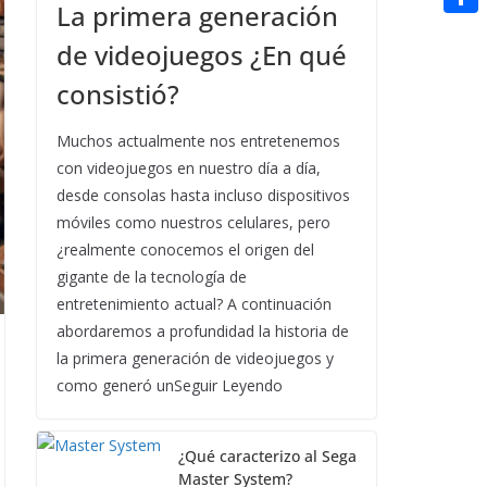
t
La primera generación
n
a
g
e
e
C
e
i
de videojuegos ¿En qué
e
d
r
o
r
l
consistió?
r
d
m
e
i
p
Muchos actualmente nos entretenemos
s
t
con videojuegos en nuestro día a día,
a
t
desde consolas hasta incluso dispositivos
r
móviles como nuestros celulares, pero
t
¿realmente conocemos el origen del
i
gigante de la tecnología de
entretenimiento actual? A continuación
r
abordaremos a profundidad la historia de
la primera generación de videojuegos y
como generó unSeguir Leyendo
¿Qué caracterizo al Sega
Master System?