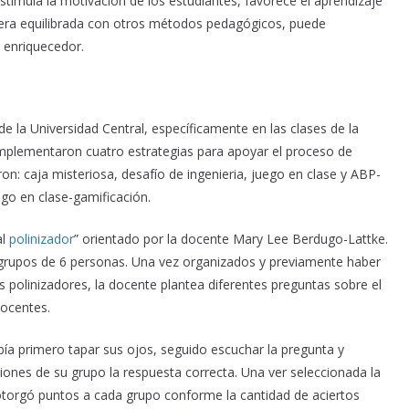
stimula la motivación de los estudiantes, favorece el aprendizaje
nera equilibrada con otros métodos pedagógicos, puede
 enriquecedor.
e la Universidad Central, específicamente en las clases de la
mplementaron cuatro estrategias para apoyar el proceso de
ron: caja misteriosa, desafío de ingenieria, juego en clase y ABP-
go en clase-gamificación.
al
polinizador
” orientado por la docente Mary Lee Berdugo-Lattke.
n grupos de 6 personas. Una vez organizados y previamente haber
s polinizadores, la docente plantea diferentes preguntas sobre el
docentes.
bía primero tapar sus ojos, seguido escuchar la pregunta y
aciones de su grupo la respuesta correcta. Una ver seleccionada la
otorgó puntos a cada grupo conforme la cantidad de aciertos