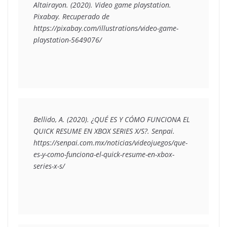
Altairayon. (2020). Video game playstation. 
Pixabay. Recuperado de 
https://pixabay.com/illustrations/video-game-
playstation-5649076/ 
Bellido, A. (2020). ¿QUÉ ES Y CÓMO FUNCIONA EL 
QUICK RESUME EN XBOX SERIES X/S?. Senpai. 
https://senpai.com.mx/noticias/videojuegos/que-
es-y-como-funciona-el-quick-resume-en-xbox-
series-x-s/ 