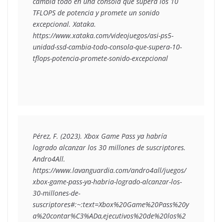
cambia todo en una consola que supera los 10 
TFLOPS de potencia y promete un sonido 
excepcional. Xataka.  
https://www.xataka.com/videojuegos/asi-ps5-
unidad-ssd-cambia-todo-consola-que-supera-10-
tflops-potencia-promete-sonido-excepcional 
Pérez, F. (2023). Xbox Game Pass ya habría 
logrado alcanzar los 30 millones de suscriptores. 
Andro4All.  
https://www.lavanguardia.com/andro4all/juegos/
xbox-game-pass-ya-habria-logrado-alcanzar-los-
30-millones-de-
suscriptores#:~:text=Xbox%20Game%20Pass%20y
a%20contar%C3%ADa,ejecutivos%20de%20los%2