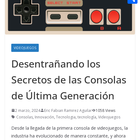
t
n
a
g
e
e
C
e
i
e
d
r
o
r
l
r
d
m
e
i
p
s
t
a
VIDEOJUEGOS
t
r
Desentrañando los
t
Secretos de las Consolas
i
r
de Última Generación
2 marzo, 2024
Eric Fabian Ramirez Aguilar
1058 Views
Consolas
,
Innovación
,
Tecnologia
,
tecnología
,
Videojuegos
Desde la llegada de la primera consola de videojuegos, la
industria ha evolucionado de manera constante, y ahora